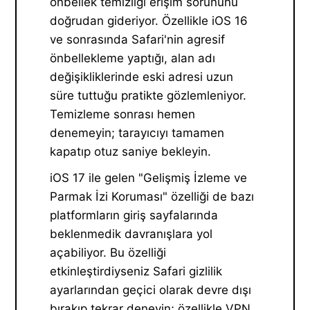
önbellek temizliği erişim sorununu
doğrudan gideriyor. Özellikle iOS 16
ve sonrasında Safari'nin agresif
önbellekleme yaptığı, alan adı
değişikliklerinde eski adresi uzun
süre tuttuğu pratikte gözlemleniyor.
Temizleme sonrası hemen
denemeyin; tarayıcıyı tamamen
kapatıp otuz saniye bekleyin.
iOS 17 ile gelen "Gelişmiş İzleme ve
Parmak İzi Koruması" özelliği de bazı
platformların giriş sayfalarında
beklenmedik davranışlara yol
açabiliyor. Bu özelliği
etkinleştirdiyseniz Safari gizlilik
ayarlarından geçici olarak devre dışı
bırakıp tekrar deneyin; özellikle VPN