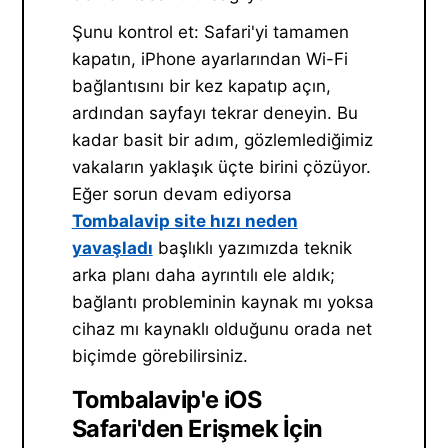
Şunu kontrol et: Safari'yi tamamen
kapatın, iPhone ayarlarından Wi-Fi
bağlantısını bir kez kapatıp açın,
ardından sayfayı tekrar deneyin. Bu
kadar basit bir adım, gözlemlediğimiz
vakaların yaklaşık üçte birini çözüyor.
Eğer sorun devam ediyorsa
Tombalavip site hızı neden
yavaşladı
başlıklı yazımızda teknik
arka planı daha ayrıntılı ele aldık;
bağlantı probleminin kaynak mı yoksa
cihaz mı kaynaklı olduğunu orada net
biçimde görebilirsiniz.
Tombalavip'e iOS
Safari'den Erişmek İçin