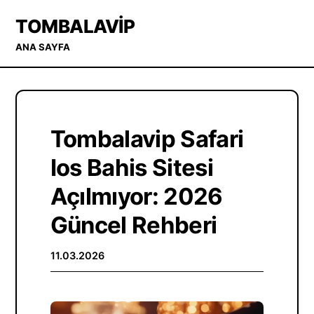
TOMBALAVIP
ANA SAYFA
Tombalavip Safari
Ios Bahis Sitesi
Açılmıyor: 2026
Güncel Rehberi
11.03.2026