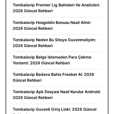
Tombalavip Premier Lig Bahisleri Ve Analizleri:
2026 Güncel Rehberi
Tombalavip Hosgeldin Bonusu Nasil Alinir:
2026 Güncel Rehberi
Tombalavip Neden Bu Siteye Guvenmeliyim:
2026 Güncel Rehberi
Tombalavip Belge Istemeden Para Çekme
Yontemi: 2026 Güncel Rehberi
Tombalavip Bedava Bahis Freebet Al: 2026
Güncel Rehberi
Tombalavip Apk Dosyasi Nasil Kurulur Android:
2026 Güncel Rehberi
Tombalavip Guvenli Giriş Linki: 2026 Güncel