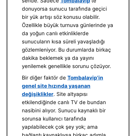
sende. Sadece
Tombalavip
'te
donuyorsa sunucu tarafında geçici
bir yük artışı söz konusu olabilir.
Özellikle büyük turnuva günlerinde ya
da yoğun canlı etkinliklerde
sunucuların kısa süreli yavaşladığı
gözlemleniyor. Bu durumlarda birkaç
dakika beklemek ya da yayını
yenilemek genellikle sorunu çözüyor.
Bir diğer faktör de
Tombalavip'in
genel site hızında yaşanan
değişiklikler
. Site altyapısı
etkilendiğinde canlı TV de bundan
nasibini alıyor. Sunucu kaynaklı bir
sorunsa kullanıcı tarafında
yapılabilecek çok şey yok; ama
bağlantı kaynaklıysa birkaç adımla