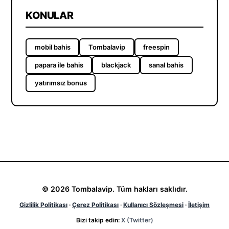
KONULAR
mobil bahis
Tombalavip
freespin
papara ile bahis
blackjack
sanal bahis
yatırımsız bonus
© 2026 Tombalavip. Tüm hakları saklıdır.
Gizlilik Politikası
·
Çerez Politikası
·
Kullanıcı Sözleşmesi
·
İletişim
Bizi takip edin:
X (Twitter)