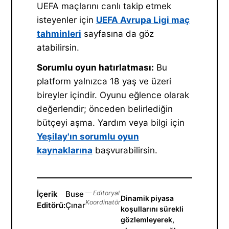
UEFA maçlarını canlı takip etmek
isteyenler için
UEFA Avrupa Ligi maç
tahminleri
sayfasına da göz
atabilirsin.
Sorumlu oyun hatırlatması:
Bu
platform yalnızca 18 yaş ve üzeri
bireyler içindir. Oyunu eğlence olarak
değerlendir; önceden belirlediğin
bütçeyi aşma. Yardım veya bilgi için
Yeşilay'ın sorumlu oyun
kaynaklarına
başvurabilirsin.
İçerik
Buse
— Editoryal
Dinamik piyasa
Koordinatör
Editörü:
Çınar
koşullarını sürekli
gözlemleyerek,