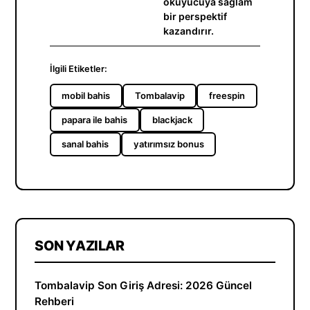
okuyucuya sağlam
bir perspektif
kazandırır.
İlgili Etiketler:
mobil bahis
Tombalavip
freespin
papara ile bahis
blackjack
sanal bahis
yatırımsız bonus
SON YAZILAR
Tombalavip Son Giriş Adresi: 2026 Güncel
Rehberi